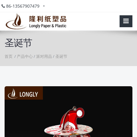
86-13567907479 •
圣诞节
首页
/
产品中心
/
派对用品
/
圣诞节