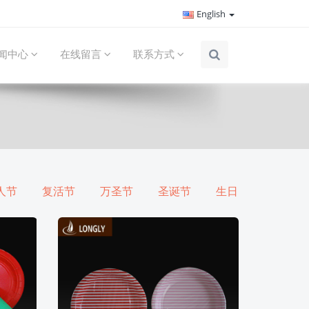
English
闻中心
在线留言
联系方式
人节
复活节
万圣节
圣诞节
生日